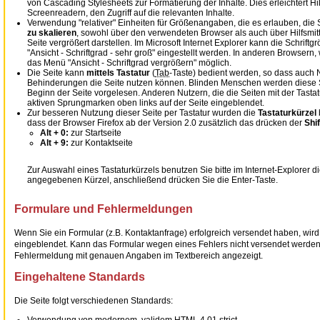
von
Cascading Stylesheets
zur Formatierung der Inhalte. Dies erleichtert 
Screenreader
n, den Zugriff auf die relevanten Inhalte.
Verwendung "relativer" Einheiten für Größenangaben, die es erlauben, die S
zu skalieren
, sowohl über den verwendeten
Browser
als auch über Hilfsmi
Seite vergrößert darstellen. Im
Microsoft Internet Explorer
kann die Schriftg
"Ansicht - Schriftgrad - sehr groß" eingestellt werden. In anderen
Browser
n,
das Menü "Ansicht - Schriftgrad vergrößern" möglich.
Die Seite kann
mittels Tastatur
(
Tab
-Taste) bedient werden, so dass auch 
Behinderungen die Seite nutzen können. Blinden Menschen werden diese
Beginn der Seite vorgelesen. Anderen Nutzern, die die Seiten mit der Tastat
aktiven Sprungmarken oben links auf der Seite eingeblendet.
Zur besseren Nutzung dieser Seite per Tastatur wurden die
Tastaturkürzel
dass der Browser Firefox ab der Version 2.0 zusätzlich das drücken der
Shi
Alt + 0:
zur Startseite
Alt + 9:
zur Kontaktseite
Zur Auswahl eines Tastaturkürzels benutzen Sie bitte im
Internet-Explorer
di
angegebenen Kürzel, anschließend drücken Sie die
Enter
-Taste.
Formulare und Fehlermeldungen
Wenn Sie ein Formular (z.B. Kontaktanfrage) erfolgreich versendet haben, wir
eingeblendet. Kann das Formular wegen eines Fehlers nicht versendet werden
Fehlermeldung mit genauen Angaben im Textbereich angezeigt.
Eingehaltene Standards
Die Seite folgt verschiedenen Standards:
Verwendung von modernem, validem
HTML
4.01 strict.