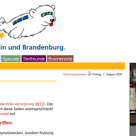
Specials
Tierfreunde
Rosinenorte
Nutzungshinweise
Freitag, 7. August 2026
nstechnik-Verordnung (
BITV
)
. Die
n diese Seiten uneingeschränkt
ntakt
auf.
iffen:
Layoutzwecken, sondern Nutzung