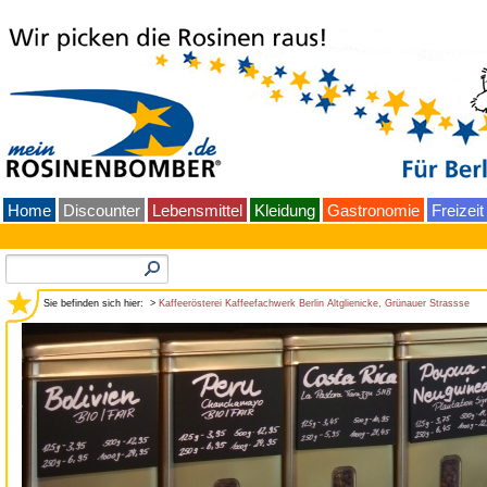
Home
Discounter
Lebensmittel
Kleidung
Gastronomie
Freizeit
Sie befinden sich hier: >
Kaffeerösterei Kaffeefachwerk Berlin Altglienicke, Grünauer Strassse