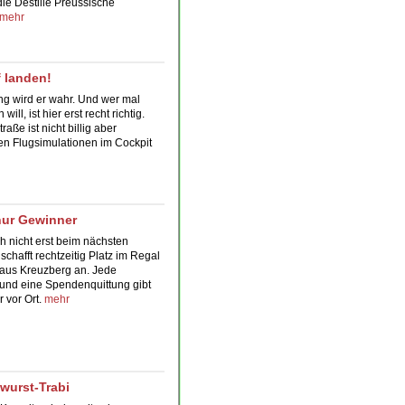
die Destille
Preussische
mehr
f landen!
ng
wird er wahr. Und wer mal
l, ist hier erst recht richtig.
aße ist nicht billig aber
men
Flugsimulationen
im Cockpit
nur Gewinner
 nicht erst beim nächsten
chafft rechtzeitig Platz im Regal
aus Kreuzberg an. Jede
und eine Spendenquittung gibt
vor Ort.
mehr
llwurst-Trabi