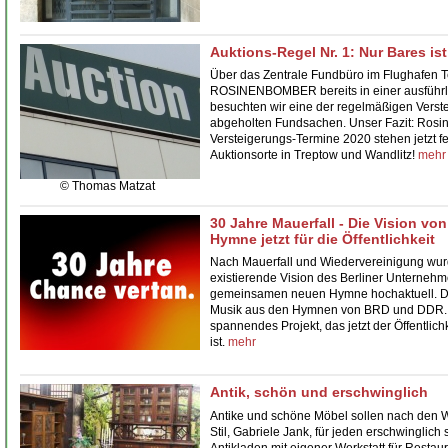
Auktions-Regel Nr. 1: Nur Bares is
Über das Zentrale Fundbüro im Flughafen 
ROSINENBOMBER bereits in einer ausführli
besuchten wir eine der regelmäßigen Verste
abgeholten Fundsachen. Unser Fazit: Rosine
Versteigerungs-Termine 2020 stehen jetzt fe
Auktionsorte in Treptow und Wandlitz!
mehr
© Thomas Matzat
30 Jahre Mauerfall - Die Vision v
Hymne jetzt für die Öffentlichkeit
Nach Mauerfall und Wiedervereinigung wurd
existierende Vision des Berliner Unternehm
gemeinsamen neuen Hymne hochaktuell. Die
Musik aus den Hymnen von BRD und DDR. 
spannendes Projekt, das jetzt der Öffentli
ist.
mehr
Antik, schön und erschwinglich
Antike und schöne Möbel sollen nach den W
Stil, Gabriele Jank, für jeden erschwinglic
Antikladen mit eigener Werkstatt für Restau