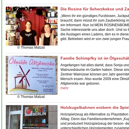
Die Rosine für Scherzkekse und Z
„Wenn ihr ein günstiges Furzkissen, Juckpu
braucht, dann müsst ihr zum Zauberkönig in 
ein Informant. Nun ist MEIN ROSINENBOMB
Sache interessierte uns aber doch. Und so 
die Auslagen eines Ladens, den es in diese
gibt. Betrieben wird er von zwei jungen Fra
© Thomas Matzat
Familie Schimpfky ist im Ölgeschäf
Angefangen hat alles damit, dass Sonja un
Walnussbäume im Garten haben. Diese sind 
Zentner Walnüsse können pro Jahr geerntet
Mensch essen. Also wurde 2009 eine Ölmühl
Altglienicke
war geboren.
mehr
© Thomas Matzat
Holzkugelbahnen erobern die Spie
Holzspielzeug als Alternative zu Playstatio
Alltag. Denn das Familienunternehmen „Kug
und produziert Holzspielzeug der beson- de
unterschiedlichen Holzelementen zusammen