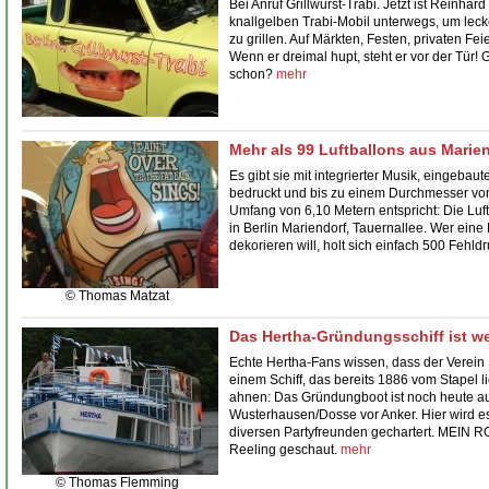
Bei Anruf
Grillwurst-Trabi
. Jetzt ist Reinhar
knallgelben Trabi-Mobil unterwegs, um
leck
zu grillen. Auf Märkten, Festen, privaten Fe
Wenn er dreimal hupt, steht er vor der Tür! Gr
schon?
mehr
Mehr als 99 Luftballons aus Marie
Es gibt sie mit integrierter Musik, eingeba
bedruckt und bis zu einem Durchmesser vo
Umfang von 6,10 Metern entspricht: Die
Luf
in Berlin
Mariendorf
, Tauernallee. Wer eine 
dekorieren will, holt sich einfach 500 Fehld
© Thomas Matzat
Das Hertha-Gründungsschiff ist we
Echte Hertha-Fans wissen, dass der Verein
einem Schiff, das bereits 1886 vom Stapel li
ahnen: Das
Gründungboot
ist noch heute au
Wusterhausen/Dosse vor Anker. Hier wird e
diversen Partyfreunden gechartert. MEIN
Reeling geschaut.
mehr
© Thomas Flemming