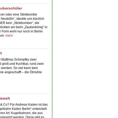
auberschüler
lver oder eine Stinkbombe
Neukölln“, steckte uns kürzlich
ER kein „Stinkbomber“, die
blickten wir beim
„Zauberkönig“
in
r Form wohl nur noch in Berlin
uen.
mehr
t
d Matthias Schimpfky zwei
groß und fruchtbar, rund zwei
 werden. So viel kann kein
e angeschafft – die
Ölmühle
lewelt
n & Co? Für Andreas Kaden ist das
elbahn Kaden Berlin“ entwickelt
ren Art:
Kugelbahnen
, die aus
gesetzt werden. Diese gibt es