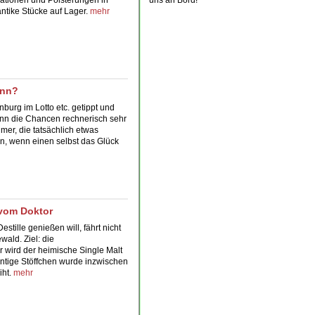
antike Stücke auf Lager.
mehr
inn?
burg im Lotto etc. getippt und
nn die Chancen rechnerisch sehr
mer, die tatsächlich etwas
un, wenn einen selbst das Glück
 vom Doktor
stille genießen will, fährt nicht
ald. Ziel: die
r wird der heimische Single Malt
ntige Stöffchen wurde inzwischen
iht.
mehr