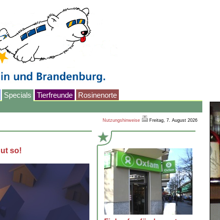
Specials
Tierfreunde
Rosinenorte
Nutzungshinweise
Freitag, 7. August 2026
ut so!