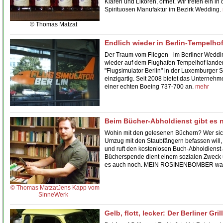
Klaren und Likören, öffnet. Wir treten ein in 
Spirituosen Manufaktur
im Bezirk Wedding.
© Thomas Matzat
Endlich wieder in Berlin-Tempelho
Der Traum vom Fliegen - im
Berliner Weddi
wieder auf dem Flughafen Tempelhof landen wil
"Flugsimulator Berlin" in der Luxemburger Str
einzigartig. Seit 2008 bietet das Unterneh
einer echten Boeing 737-700 an.
mehr
Beim Bücher-Abholdienst gibt es 
Wohin mit den gelesenen Büchern? Wer sich
Umzug mit den Staubfängern befassen will, s
und ruft den kostenlosen
Buch-Abholdienst
Bücherspende dient einem sozialen Zweck 
es auch noch. MEIN ROSINENBOMBER war 
© Thomas Matzat
Jens Kapp vom
SinneWerk
Gelb, flott, lecker: Der Berliner Gri