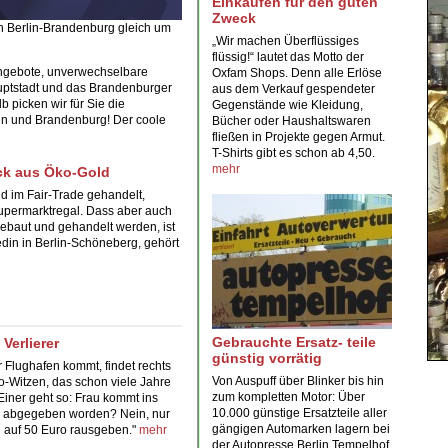
Einkaufen für den guten
Zweck
 in Berlin-Brandenburg gleich um
„Wir machen Überflüssiges
flüssig!“ lautet das Motto der
gebote,
unverwechselbare
Oxfam Shops
. Denn alle Erlöse
Hauptstadt und das Brandenburger
aus dem
Verkauf gespendeter
 picken wir für Sie
die
Gegenstände
wie Kleidung,
lin und Brandenburg! Der coole
Bücher oder Haushaltswaren
fließen in Projekte gegen Armut.
T-Shirts gibt es schon ab 4,50.
mehr
ck aus Öko-Gold
nd im
Fair-Trade
gehandelt,
 Supermarktregal. Dass aber auch
ebaut und gehandelt werden, ist
edin in
Berlin-Schöneberg
, gehört
Gebrauchte Ersatz- teile
 Verlierer
günstig vorrätig
r Flughafen
kommt, findet rechts
Von Auspuff über Blinker bis hin
o-Witzen, das schon viele Jahre
zum kompletten Motor:
Über
Einer geht so: Frau kommt ins
10.000 günstige Ersatzteile
aller
in abgegeben worden? Nein, nur
gängigen Automarken lagern bei
n auf 50 Euro rausgeben."
mehr
der Autopresse Berlin Tempelhof.