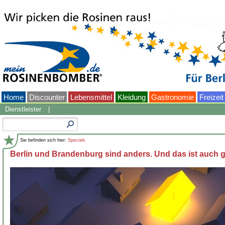
Home
Discounter
Lebensmittel
Kleidung
Gastronomie
Freizeit
Dienstleister
|
Sie befinden sich hier:
Specials
Berlin und Brandenburg sind anders. Und das ist auch g