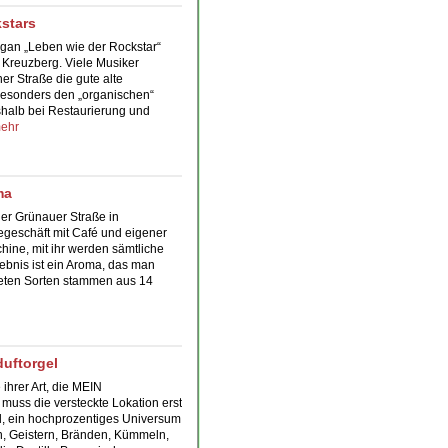
kstars
ogan „Leben wie der Rockstar“
 Kreuzberg. Viele Musiker
er Straße die gute alte
besonders den „organischen“
shalb bei Restaurierung und
ehr
ma
er Grünauer Straße in
egeschäft mit Café und eigener
chine, mit ihr werden sämtliche
gebnis ist ein Aroma, das man
eten Sorten stammen aus 14
duftorgel
 ihrer Art, die MEIN
s die versteckte Lokation erst
ll, ein hochprozentiges Universum
n, Geistern, Bränden, Kümmeln,