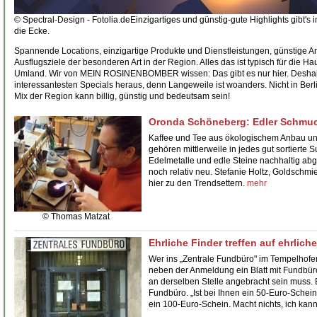
© Spectral-Design - Fotolia.de
Einzigartiges und günstig-gute Highlights gibt's
die Ecke.
Spannende
Locations,
einzigartige
Produkte und Dienstleistungen,
günstige
An
Ausflugsziele der besonderen Art in der Region. Alles das ist typisch für die 
Umland. Wir von MEIN ROSINENBOMBER wissen: Das gibt es nur hier. Deshalb
interessantesten Specials
heraus, denn Langeweile ist woanders. Nicht in Ber
Mix der Region kann billig, günstig und bedeutsam sein!
Oronda Schöneberg: Edler Schmu
Kaffee und Tee aus ökologischem Anbau u
gehören mittlerweile in jedes gut sortierte
Edelmetalle und edle Steine nachhaltig abg
noch relativ neu.
Stefanie Holtz
, Goldschmi
hier zu den Trendsettern.
mehr
© Thomas Matzat
Ehrliche Finder treffen auf ehrliche
Wer ins
„Zentrale Fundbüro" im Tempelhofe
neben der Anmeldung ein Blatt mit Fundbür
an derselben Stelle angebracht sein muss. 
Fundbüro. „Ist bei Ihnen ein 50-Euro-Sche
ein 100-Euro-Schein. Macht nichts, ich kan