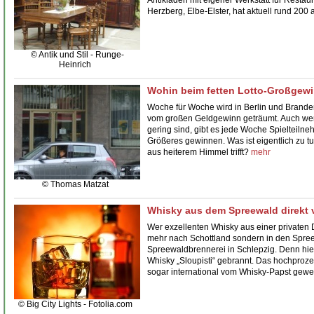
Herzberg, Elbe-Elster, hat aktuell rund 200 
© Antik und Stil - Runge-
Heinrich
Wohin beim fetten Lotto-Großgew
Woche für Woche wird in Berlin und Branden
vom großen Geldgewinn geträumt. Auch we
gering sind, gibt es jede Woche Spielteilneh
Größeres gewinnen. Was ist eigentlich zu t
aus heiterem Himmel trifft?
mehr
© Thomas Matzat
Whisky aus dem Spreewald direkt
Wer exzellenten Whisky aus einer privaten De
mehr nach Schottland sondern in den Spreew
Spreewaldbrennerei
in Schlepzig. Denn hie
Whisky
„Sloupisti“
gebrannt. Das hochproze
sogar international vom Whisky-Papst gewe
© Big City Lights - Fotolia.com