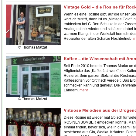
Vintage Gold – die Rosine für Roc
Wenn es eine Rosine gibt, auf die unser Sl
wörtlich zutrifft, dann ist es
„Vintage Gold“
in
entdecken bei G. Bert Schulze in der Zossen
Analogtechnik wieder und schätzen dabei 
warmen Klang. In der Werkstatt herrscht de
Reparatur der alten Schätze Hochbetrieb.
m
© Thomas Matzat
Kaffee – die Wissenschaft mit Aro
Seit Ende 2010 betreibt Thomas Marko an d
Altglienicke das „Kaffeefachwerk“, ein
Kaffe
Rösterei
. Sein ganzer Stolz ist die Röstmas
Kaffeesorten vor Ort frisch veredelt. Das Er
schmecken kann und genießt. Die verwend
Ländern.
mehr
© Thomas Matzat
Virtuose Melodien aus der Drogen
Diese Rosine ist wieder mal typisch für viele
ROSINENBOMBER entdecken konnte. Man mus
einmal finden, bevor sich, wie in diesem Fa
bestehend aus Gin, Wodka, Kräutern, Bitter