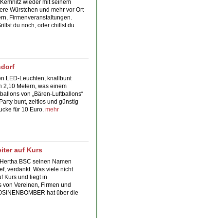
d Kemnitz wieder mit seinem
ere Würstchen und mehr vor Ort
iern, Firmenveranstaltungen.
illst du noch, oder chillst du
ndorf
uten LED-Leuchten, knallbunt
n 2,10 Metern, was einem
tballons
von „Bären-Luftballons“
Party bunt, zeitlos und günstig
rucke für 10 Euro.
mehr
iter auf Kurs
Hertha BSC
seinen Namen
ef, verdankt. Was viele nicht
f Kurs und liegt in
s von Vereinen, Firmen und
 ROSINENBOMBER hat über die