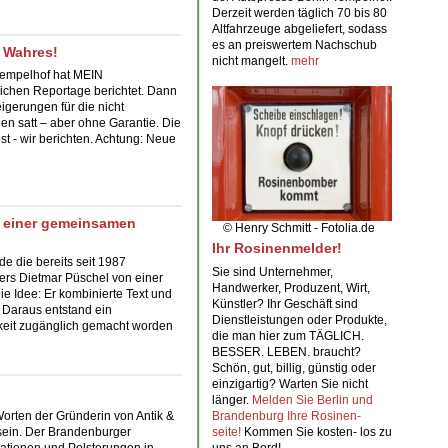
Derzeit werden täglich 70 bis 80
Altfahrzeuge abgeliefert, sodass
es an preiswertem Nachschub
t Wahres!
nicht mangelt.
mehr
Tempelhof hat MEIN
chen Reportage berichtet. Dann
igerungen für die nicht
n satt – aber ohne Garantie. Die
st - wir berichten. Achtung: Neue
on einer gemeinsamen
© Henry Schmitt - Fotolia.de
Ihr Rosinenmelder!
e die bereits seit 1987
Sie sind Unternehmer,
ers Dietmar Püschel von einer
Handwerker, Produzent, Wirt,
 Idee: Er kombinierte Text und
Künstler?
Ihr Geschäft
sind
Daraus entstand ein
Dienstleistungen oder Produkte,
chkeit zugänglich gemacht worden
die man hier zum TÄGLICH.
BESSER. LEBEN. braucht?
Schön, gut, billig, günstig oder
einzigartig
? Warten Sie nicht
länger.
Melden Sie Berlin und
orten der Gründerin von Antik &
Brandenburg Ihre Rosinen-
h sein. Der Brandenburger
seite!
Kommen Sie
kosten- los
zu
rationen und Polsterungen in
uns an Bord!