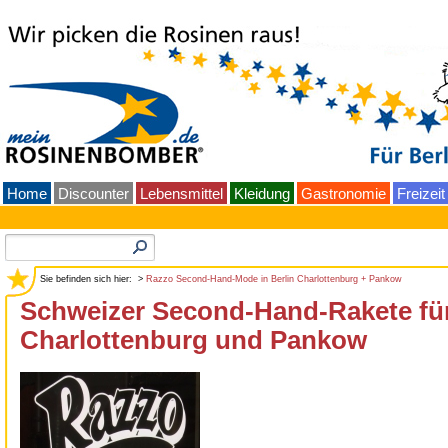
Home
Discounter
Lebensmittel
Kleidung
Gastronomie
Freizeit
Sie befinden sich hier: >
Razzo Second-Hand-Mode in Berlin Charlottenburg + Pankow
Schweizer Second-Hand-Rakete fü
Charlottenburg und Pankow