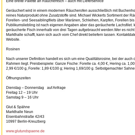
Eine breite Palette an Räucherfisch – auch mit Lieferservice
Geräuchert wird in einem modernen Räucherofen ausschließlich mit Buchenhol
reines Naturprodukt ohne Zusatzstoffe sind. Michael Wickerts Sortiment der Rä
Forellen- und Seesaiblingfilets über Maränen, Schleihen, Karpfen, Forellen bis
Publikumsliebling ist nach eigenen Angaben aber das geräucherte Lachsfilet. I
geräucherte Fisch innerhalb von drei Tagen aufgebraucht werden.Wer es nicht
Markthalle schafft, kann sich auch vom Chef direkt beliefern lassen. Kontaktdat
Website.
Rosinen
Nach unserer Definition handelt es sich um eine Qualitätsrosine, bei der auch 
Rahmen liegt. Preisbeispiele: Ganze Fische: Forelle ca. 4,00 €, Hering ca. 1,0
2,99 €/100 g, Forelle: 1,89 €/100 g; Hering 1,69/100 g. Selbstgemachter Sahnem
Öffnungszeiten
Dienstag – Donnerstag auf Anfrage
Freitag 12 – 19 Uhr
Samstag 9 – 16 Uhr
Glut & Spähne
Markthalle Neun
Eisenbahnstraße 42/43
10997 Berlin-Kreuzberg
www.glutundspaene.de