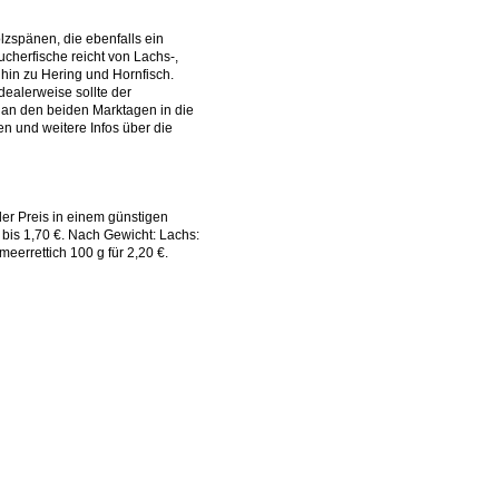
zspänen, die ebenfalls ein
ucherfische reicht von Lachs-,
 hin zu Hering und Hornfisch.
dealerweise sollte der
 an den beiden Marktagen in die
en und weitere Infos über die
der Preis in einem günstigen
0 bis 1,70 €. Nach Gewicht: Lachs:
eerrettich 100 g für 2,20 €.