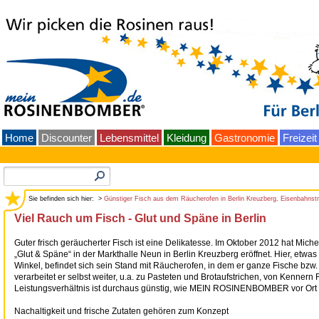
Home
Discounter
Lebensmittel
Kleidung
Gastronomie
Freizeit
Sie befinden sich hier: >
Günstiger Fisch aus dem Räucherofen in Berlin Kreuzberg, Eisenbahnst
Viel Rauch um Fisch - Glut und Späne in Berlin
Guter frisch geräucherter Fisch ist eine Delikatesse. Im Oktober 2012 hat Mic
„Glut & Späne“
in der Markthalle Neun in
Berlin
Kreuzberg eröffnet. Hier, etwas
Winkel, befindet sich sein Stand mit Räucherofen, in dem er ganze Fische bzw. 
verarbeitet er selbst weiter, u.a. zu Pasteten und Brotaufstrichen, von Kennern 
Leistungsverhältnis ist durchaus günstig, wie MEIN ROSINENBOMBER vor Ort f
Nachaltigkeit und frische Zutaten gehören zum Konzept