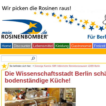
Home
Discounter
Lebensmittel
Kleidung
Gastronomie
Freizeit
Sie befinden sich hier: >
Günstige Kantine ABR Adlershofer Betriebsrestaurant 12489 Berlin
Die Wissenschaftsstadt Berlin schä
bodenständige Küche!