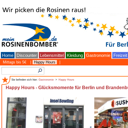
Home
Discounter
Lebensmittel
Kleidung
Gastronomie
Freizeit
Mittags bis 5€
|
Happy Hours
|
Sie befinden sich hier:
Gastronomie
>
Happy Hours
Happy Hours - Glücksmomente für Berlin und Brandenb