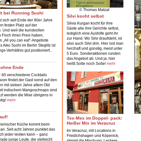
© Thomas Matzat
lt bei Running Sushi
Silvi kocht selbst
t sich seit Ende der 90er Jahre
Silvia Kurgan kocht für ihre
n festen Platz auf der
Gäste alle ihre Gerichte selbst,
. Und weil die kunstvollen
lediglich eine Aushilfe geht ihr
 Fisch ihren Preis haben,
zur Hand. Wo Silvi draufsteht, ist
em
„All you can eat“
-Angebote
also auch Silvi drin. Hier isst man
as Aiko Sushi im Berlin
Steglitz
ist
herzhaft und günstig, meist unter
gs-Verhältnis gut positioniert..
5 Euro. Sonderaktionen runden
das Angebot ab. Und ja, hier
heißt Soße noch Soße!
mehr
r ohne Ende
:
60 verschiedene Cocktails
avon findet der Gast sonst auf den
en mit sieben Jahre altem Old
mit indischem Mangoschnaps sind
zt werden die Mixe übrigens in
stig!
mehr
auf!
Tex-Mex im Doppel- pack:
Heißer Mix im Veracruz
alienischer Küche kommt beim
an. Seit acht Jahren punktet das
Im Veracruz, mit Locations in
ich jeder leisten kann – ganz
Friedichshagen und Köpenick,
ade junge Leute, die vielleicht
stimmt die Mischung: Leckere