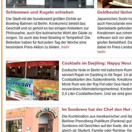
Schlemmen und Kugeln schieben
Geldbeutel läche
Die Stadt mit der bundesweit größten Dichte an
Japanisches
Sushi
ha
Bowling-Bahnen
ist Berlin. Konkurrenz belebt das
auch hierzulande eine
Geschäft und so gehört es bei einigen Anbietern zur
Speisekarte gefunden
Philosophie, auch fürs kulinarische Wohl der Gäste zu
Kreationen aus rohem
sorgen. So auch das Insel Bowling in
Tempelhof
: Die
erfreuen sich vor all
Betreiber haben für fast jeden Tag der Woche eine
großer Beliebtheit. D
besondere Preis-Aktion zu bieten.
mehr
dabei im Preis-Leistun
mehr
Cocktails im Darjiling: Happy Hou
Exotische Note in Berlin mit indischem Rum
serviert Rajah im Darjiling in
Alt-Tegel
. 14 d
Cocktailkarten des Subkontinents. Kreation
Monk Rum wie der Raj Put oder Goa Heat 
souveränes Alleinstellungsmerkmal. Kreden
0,4 Liter-Cocktailbechern. Und sie sind gün
Im Sombrero hat der Chef den Hut 
Die Kombination aus mexikanischer und it
Berliner Prenzlberg-Publikum (Pankow) gut 
Sombrero
mit Gerichten auf der Karte, die s
gleich ob Student, Familie oder Rentner. Ger