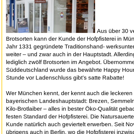
Aus über 30 v
Brotsorten kann der Kunde der
Hofpfisterei
in Mü
Jahr 1331 gegründete Traditionshand- werksunt
weiter – und zwar auch in der Hauptstadt. Allerdin
lediglich zwölf Brotsorten im Angebot. Übernomm
Süddeutschland wurde das bewährte Happy Hour
Stunde
vor Ladenschluss
gibt’s satte
Rabatte
!
Wer München kennt, der kennt auch die leckeren
bayerischen Landeshauptstadt: Brezen, Semmeln
Kilo-Brotlaiber – alles in bester Öko-Qualität ge
festen Standard der Hofpfisterei. Die Natursauert
Kunde natürlich auch geviertelt erwerben. Seit 
übrigens auch in Berlin, wo die Hofpfisterei inzw