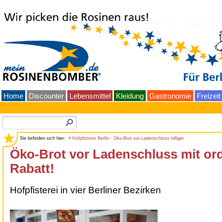
Home
Discounter
Lebensmittel
Kleidung
Gastronomie
Freizeit
Sie befinden sich hier: >
Hofpfisterei Berlin - Öko-Brot vor Ladenschluss billiger
Öko-Brot vor Ladenschluss mit ord
Rabatt!
Hofpfisterei in vier Berliner Bezirken