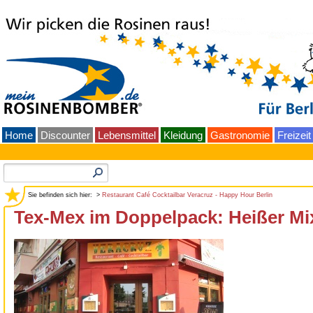
Home
Discounter
Lebensmittel
Kleidung
Gastronomie
Freizeit
Sie befinden sich hier: >
Restaurant Café Cocktailbar Veracruz - Happy Hour Berlin
Tex-Mex im Doppelpack: Heißer Mi