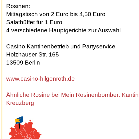
Rosinen
:
Mittagstisch von 2 Euro bis 4,50 Euro
Salatbüffet für 1 Euro
4 verschiedene Hauptgerichte zur Auswahl
Casino Kantinenbetrieb und Partyservice
Holzhauser Str. 165
13509 Berlin
www.casino-hilgenroth.de
Ähnliche Rosine bei Mein Rosinenbomber: Kanti
Kreuzberg